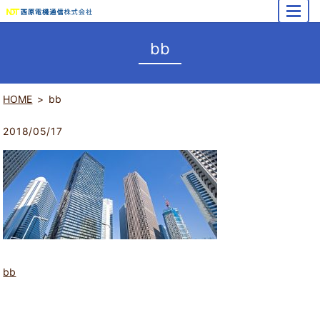
MENU
bb
HOME
bb
2018/05/17
bb