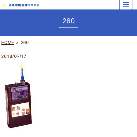
MENU
260
HOME
260
2018/07/17